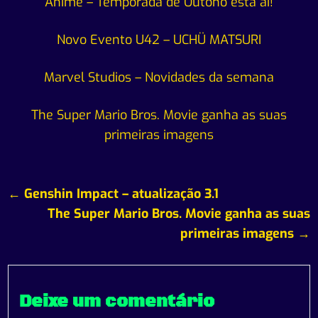
Anime – Temporada de Outono está ai!
Novo Evento U42 – UCHÜ MATSURI
Marvel Studios – Novidades da semana
The Super Mario Bros. Movie ganha as suas
primeiras imagens
Navegação
← Genshin Impact – atualização 3.1
de
The Super Mario Bros. Movie ganha as suas
artigos
primeiras imagens →
Deixe um comentário