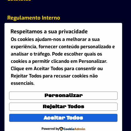
Regulamento Interno
Respeitamos a sua privacidade
Regulamento de Associados
Os cookies ajudam-nos a melhorar a sua
experiência, fornecer conteúdo personalizado e
analisar o tráfego. Pode escolher quais os
cookies a permitir clicando em
Personalizar
.
Formulário de Contacto
Clique em
Aceitar Todos
para consentir ou
Rejeitar Todos
para recusar cookies não
Contactos
essenciais.
Personalizar
Politica de Privacidade
Rejeitar Todos
Aceitar Todos
Powered by
Copyright 2019 - Universo 42