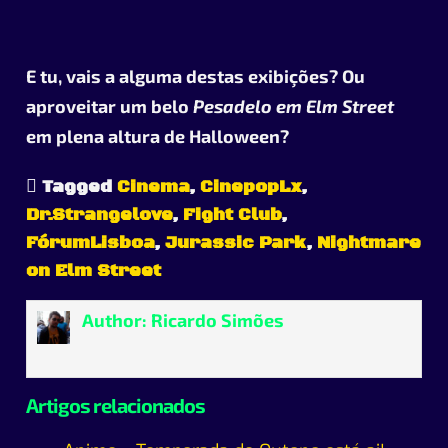
E tu, vais a alguma destas exibições? Ou
aproveitar um belo
Pesadelo em Elm Street
em plena altura de Halloween?
Tagged
Cinema
,
CinepopLx
,
Dr.Strangelove
,
Fight Club
,
FórumLisboa
,
Jurassic Park
,
Nightmare
on Elm Street
Author:
Ricardo Simões
Artigos relacionados